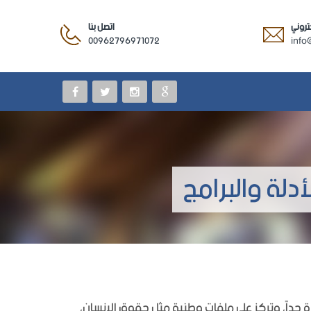
كتروني
اتصل بنا
00962796971072
info
دلة والبرامج
يرة جداً، وتركز على ملفات وطنية مثل حقوق الإنسان،